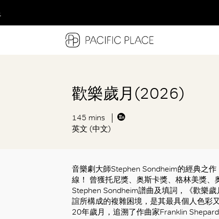
多
多
多
歡樂歲月(2026)
145 mins
英文 (中文)
音樂劇大師Stephen Sondheim的
線！ 曾獲托尼獎、奥斯卡獎、格林美獎、
Stephen Sondheim譜曲及填詞，
誼所構成的複雜困境，是其最具個人色彩又
20年歲月，追溯了作曲家Franklin Shep