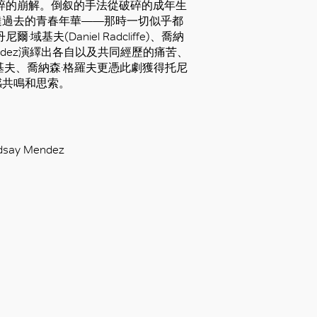
心碎的崩解。倒叙的手法從破碎的成年生
達過去的青春年華——那時一切似乎都
爾·域基夫(Daniel Radcliffe)、喬納
say Mendez演繹出各自以及共同經歷的痛苦、
基夫、喬納森·格羅夫更憑此劇獲得托尼
感共鳴和思索。
ay Mendez