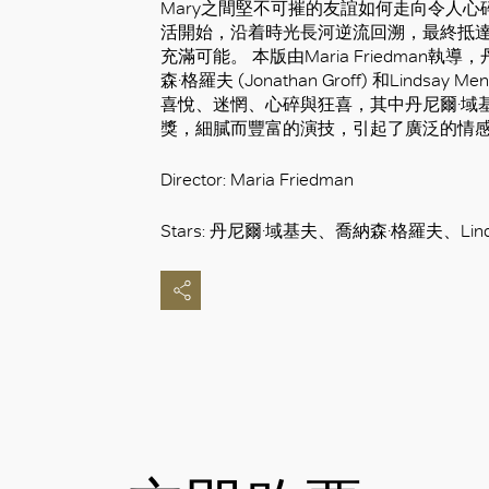
Mary之間堅不可摧的友誼如何走向令人
活開始，沿着時光長河逆流回溯，最終抵
充滿可能。 本版由Maria Friedman執導，丹尼
森·格羅夫 (Jonathan Groff) 和Lind
喜悅、迷惘、心碎與狂喜，其中丹尼爾·域
獎，細膩而豐富的演技，引起了廣泛的情
Director: Maria Friedman
Stars: 丹尼爾·域基夫、喬納森·格羅夫、Linds
好