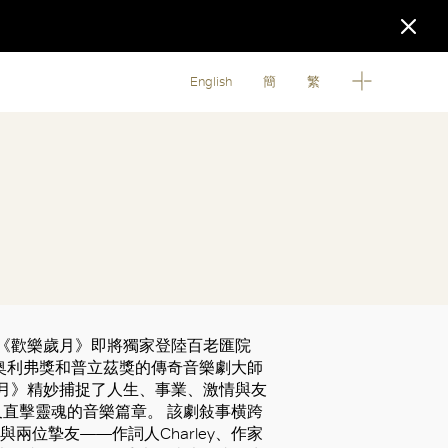
English
簡
繁
經典之作《歡樂歲月》即將獨家登陸百老匯院
奥利弗獎和普立茲獎的傳奇音樂劇大師
《歡樂歲月》精妙捕捉了人生、事業、激情與友
直擊靈魂的音樂篇章。 該劇敍事横跨
ard與兩位摯友——作詞人Charley、作家