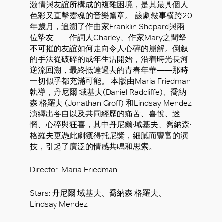
激情與友誼所構成的複雜困境，是其最具個人
色彩又直擊靈魂的音樂篇章。 該劇敍事横跨20
年歲月，追溯了作曲家Franklin Shepard與兩
位摯友——作詞人Charley、作家Mary之間堅
不可摧的友誼如何走向令人心碎的崩解。倒叙
的手法從破碎的成年生活開始，沿着時光長河
逆流回溯，最終抵達過去的青春年華——那時
一切似乎都充滿可能。 本版由Maria Friedman
執導，丹尼爾·域基夫(Daniel Radcliffe)、喬納
森·格羅夫 (Jonathan Groff) 和Lindsay Mendez
演繹出各自以及共同經歷的痛苦、喜悅、迷
惘、心碎與狂喜，其中丹尼爾·域基夫、喬納森·
格羅夫更憑此劇獲得托尼獎，細膩而豐富的演
技，引起了廣泛的情感共鳴和思索。
好
Director: Maria Friedman
Stars: 丹尼爾·域基夫、喬納森·格羅夫、
Lindsay Mendez