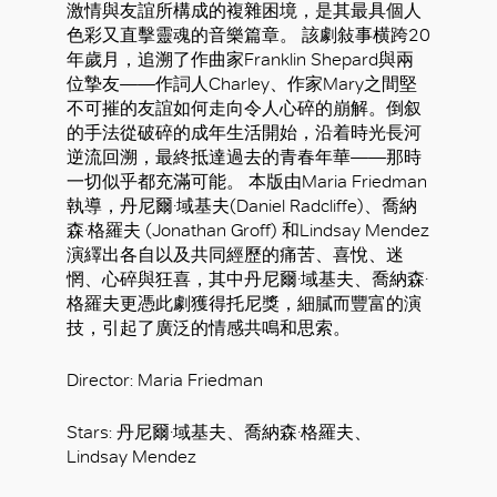
激情與友誼所構成的複雜困境，是其最具個人
色彩又直擊靈魂的音樂篇章。 該劇敍事横跨20
年歲月，追溯了作曲家Franklin Shepard與兩
位摯友——作詞人Charley、作家Mary之間堅
不可摧的友誼如何走向令人心碎的崩解。倒叙
的手法從破碎的成年生活開始，沿着時光長河
逆流回溯，最終抵達過去的青春年華——那時
一切似乎都充滿可能。 本版由Maria Friedman
執導，丹尼爾·域基夫(Daniel Radcliffe)、喬納
森·格羅夫 (Jonathan Groff) 和Lindsay Mendez
演繹出各自以及共同經歷的痛苦、喜悅、迷
惘、心碎與狂喜，其中丹尼爾·域基夫、喬納森·
格羅夫更憑此劇獲得托尼獎，細膩而豐富的演
技，引起了廣泛的情感共鳴和思索。
好
Director: Maria Friedman
Stars: 丹尼爾·域基夫、喬納森·格羅夫、
Lindsay Mendez